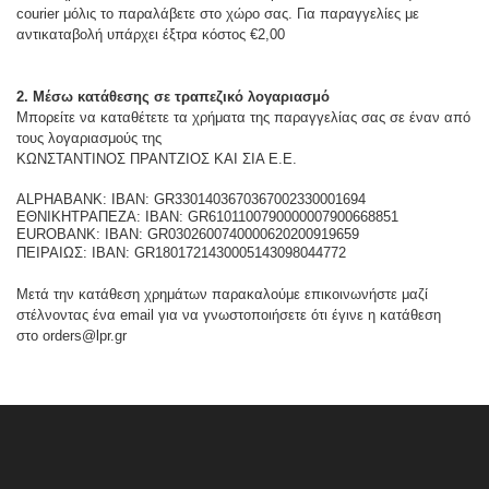
courier μόλις το παραλάβετε στο χώρο σας. Για παραγγελίες με
αντικαταβολή υπάρχει έξτρα κόστος €2,00
2. Μέσω κατάθεσης σε τραπεζικό λογαριασμό
Μπορείτε να καταθέτετε τα χρήματα της παραγγελίας σας σε έναν από
τους λογαριασμούς της
ΚΩΝΣΤΑΝΤΙΝΟΣ ΠΡΑΝΤΖΙΟΣ ΚΑΙ ΣΙΑ Ε.Ε.
ALPHABANK: ΙΒΑΝ: GR3301403670367002330001694
ΕΘΝΙΚΗΤΡΑΠΕΖΑ: ΙΒΑΝ: GR6101100790000007900668851
EUROBANK: ΙΒΑΝ: GR0302600740000620200919659
ΠΕΙΡΑΙΩΣ: ΙΒΑΝ: GR1801721430005143098044772
Μετά την κατάθεση χρημάτων παρακαλούμε επικοινωνήστε μαζί
στέλνοντας ένα email για να γνωστοποιήσετε ότι έγινε η κατάθεση
στο
orders
@lpr.gr