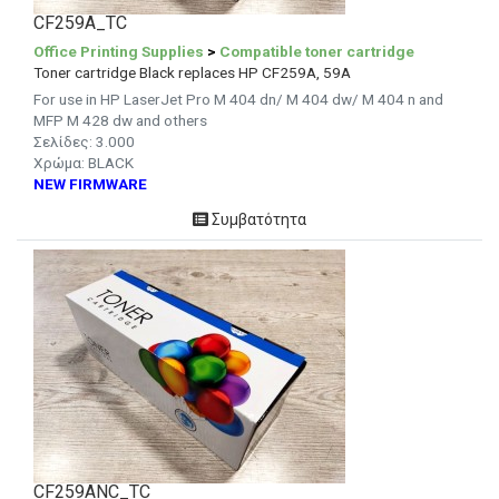
CF259A_TC
Office Printing Supplies
>
Compatible toner cartridge
Toner cartridge Black replaces HP CF259A, 59A
For use in HP LaserJet Pro M 404 dn/ M 404 dw/ M 404 n and
MFP M 428 dw and others
Σελίδες: 3.000
Χρώμα: BLACK
NEW FIRMWARE
Συμβατότητα
CF259ANC_TC