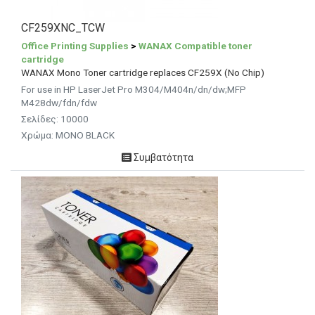
CF259XNC_TCW
Office Printing Supplies
>
WANAX Compatible toner
cartridge
WANAX Mono Toner cartridge replaces CF259X (No Chip)
For use in HP LaserJet Pro M304/M404n/dn/dw;MFP
M428dw/fdn/fdw
Σελίδες: 10000
Χρώμα: MONO BLACK
Συμβατότητα