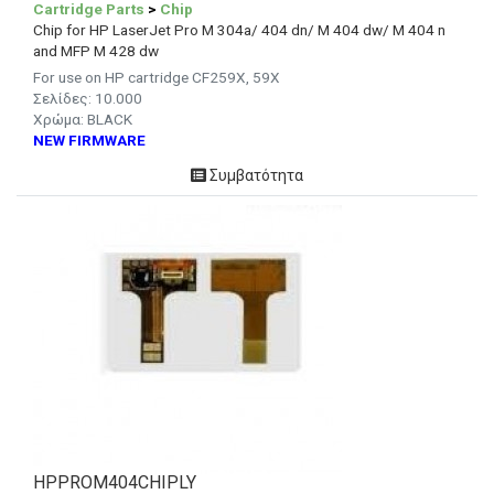
Cartridge Parts
>
Chip
Chip for HP LaserJet Pro M 304a/ 404 dn/ M 404 dw/ M 404 n
and MFP M 428 dw
For use on HP cartridge CF259X, 59X
Σελίδες: 10.000
Χρώμα: BLACK
NEW FIRMWARE
Συμβατότητα
HPPROM404CHIPLY