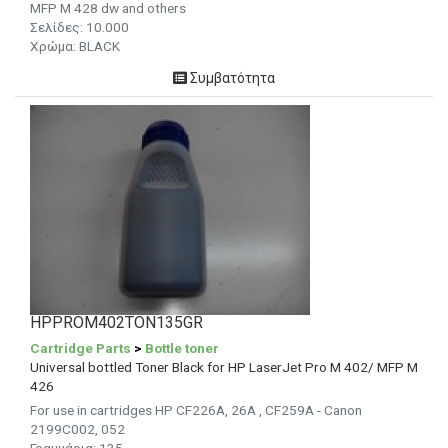
MFP M 428 dw and others
Σελίδες: 10.000
Χρώμα: BLACK
Συμβατότητα
HPPROM402TON135GR
Cartridge Parts
>
Bottle toner
Universal bottled Toner Black for HP LaserJet Pro M 402/ MFP M
426
For use in cartridges HP CF226A, 26A , CF259A - Canon
2199C002, 052