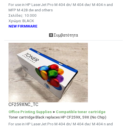
For use in HP LaserJet Pro M 404 dn/ M 404 dw/ M 404 n and
MFP M 428 dw and others
Σελίδες: 10.000
Χρώμα: BLACK
NEW FIRMWARE
Συμβατότητα
CF259XNC_TC
Office Printing Supplies
>
Compatible toner cartridge
Toner cartridge Black replaces HP CF259X, 59X (No Chip)
For use in HP LaserJet Pro M 404 dn/ M 404 dw/ M 404 n and