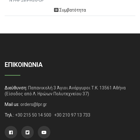
NT-HP289-H36-UP
Συμβατότητα
ΕΠΙΚΟΙΝΩΝΙΑ
Διεύθυνση:
Παπανικολή 3 Άγιοι Ανάργυροι Τ.Κ. 13561 Αθήνα
(Είσοδος από Λ. Ηρώων Πολυτεχνείου 37)
Mail us:
orders@lpr.gr
Τηλ.:
+30 215 50 14 500
+30 210 97 13 733