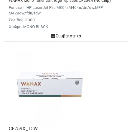
WANAX Mono Toner cartridge replaces CF259A (No Chip)
For use in HP LaserJet Pro M304/M404n/dn/dw;MFP
M428dw/fdn/fdw
Σελίδες: 3000
Χρώμα: MONO BLACK
Συμβατότητα
CF259X_TCW