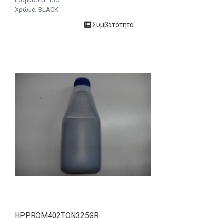
Γραμμάρια:
135
Χρώμα: BLACK
Συμβατότητα
HPPROM402TON325GR