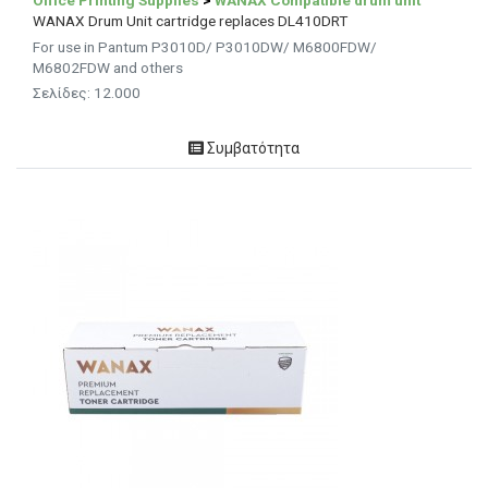
Office Printing Supplies
>
WANAX Compatible drum unit
WANAX Drum Unit cartridge replaces DL410DRT
For use in Pantum P3010D/ P3010DW/ M6800FDW/
M6802FDW and others
Σελίδες: 12.000
Συμβατότητα