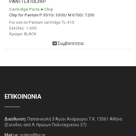
PANTTL410CHIP
Cartridge Parts
>
Chip
Chip for Pantum P 3010/ 3300/ M 6700/ 7200
For use on Pantum cartridge TL-410
Σελίδες: 1.600
Χρώμα: BLACK
Συμβατότητα
ΕΠΙΚΟΙΝΩΝΙΑ
Διεύθυνση:
Παπανικολή 3 Άγιοι Ανάργυροι Τ.Κ. 13561 Αθήνα
(Είσοδος από Λ. Ηρώων Πολυτεχνείου 37)
Mail us:
orders@lpr.gr