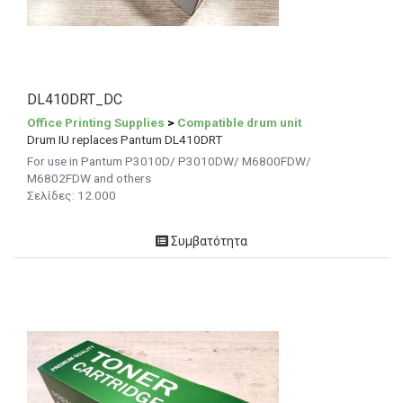
DL410DRT_DC
Office Printing Supplies
>
Compatible drum unit
Drum IU replaces Pantum DL410DRT
For use in Pantum P3010D/ P3010DW/ M6800FDW/
M6802FDW and others
Σελίδες:
12.000
Συμβατότητα