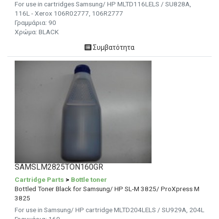
For use in cartridges Samsung/ HP MLTD116LELS / SU828A,
116L - Xerox 106R02777, 106R2777
Γραμμάρια:
90
Χρώμα: BLACK
Συμβατότητα
SAMSLM2825TON160GR
Cartridge Parts
>
Bottle toner
Bottled Toner Black for Samsung/ HP SL-M 3825/ ProXpress M
3825
For use in Samsung/ HP cartridge MLTD204LELS / SU929A, 204L