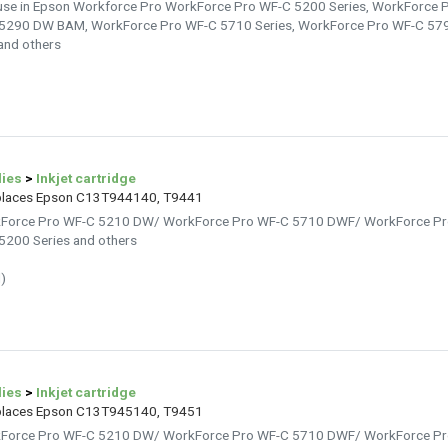
use in Epson Workforce Pro WorkForce Pro WF-C 5200 Series, WorkForce
5290 DW BAM, WorkForce Pro WF-C 5710 Series, WorkForce Pro WF-C 57
nd others
lies
>
Inkjet cartridge
replaces Epson C13T944140, T9441
rkForce Pro WF-C 5210 DW/ WorkForce Pro WF-C 5710 DWF/ WorkForce P
200 Series and others
)
lies
>
Inkjet cartridge
replaces Epson C13T945140, T9451
rkForce Pro WF-C 5210 DW/ WorkForce Pro WF-C 5710 DWF/ WorkForce P