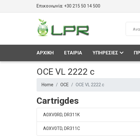
Επικοινωνία:
+30 215 50 14 500
ΑΡΧΙΚΗ
ΕΤΑΙΡΙΑ
ΥΠΗΡΕΣΙΕΣ
ΠΡ
OCE VL 2222 c
Home
OCE
OCE VL 2222 c
Cartrigdes
A0XV0RD, DR311K
A0XV0TD, DR311C