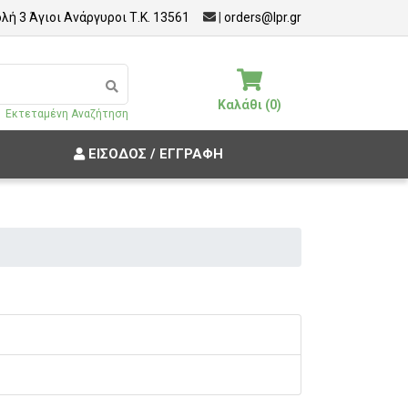
λή 3 Άγιοι Ανάργυροι Τ.Κ. 13561
|
orders@lpr.gr
Καλάθι (0)
Εκτεταμένη Αναζήτηση
ΕΊΣΟΔΟΣ / ΕΓΓΡΑΦΉ