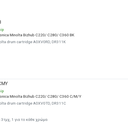
B
ip
 Konica Minolta Bizhub C220/ C280/ C360 BK
nolta drum cartridge A0XV0RD, DR311K
CMY
ip
 Konica Minolta Bizhub C220/ C280/ C360 C/M/Y
nolta drum cartridge A0XV0TD, DR311C
 3τμχ, 1 για το κάθε χρώμα