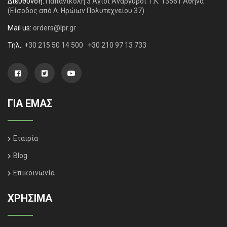
Διεύθυνση:
Παπανικολή 3 Άγιοι Ανάργυροι Τ.Κ. 13561 Αθήνα
(Είσοδος από Λ. Ηρώων Πολυτεχνείου 37)
Mail us:
orders@lpr.gr
Τηλ.:
+30 215 50 14 500
+30 210 97 13 733
ΓΙΑ ΕΜΑΣ
Εταιρία
Blog
Επικοινωνία
ΧΡΗΣΙΜΑ