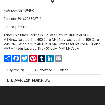
Κωδικός: CET0946K
Barcode: 6946326502719
Διαθεσιμότητα:
-
Toner Chip Black For use in HP LaserJet Pro 300 Color MFP
M375nw, LaserJet Pro 400 Color M451dn, LaserJet Pro 400 Color
M451dw, LaserJet Pro 400 Color M451nw, LaserJet Pro 400 Color
MFP M475dn, LaserJet Pro 400 Color MFP M475dw
Share
Facebook
Twitter
Pinterest
Tumblr
LinkedIn
Email
Περιγραφή
Συμβατότητα
Video
LIFE SPAN: 2.2K , REGION: WW