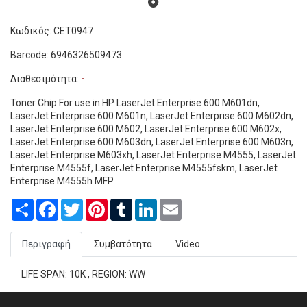
Κωδικός: CET0947
Barcode: 6946326509473
Διαθεσιμότητα:
-
Toner Chip For use in HP LaserJet Enterprise 600 M601dn,
LaserJet Enterprise 600 M601n, LaserJet Enterprise 600 M602dn,
LaserJet Enterprise 600 M602, LaserJet Enterprise 600 M602x,
LaserJet Enterprise 600 M603dn, LaserJet Enterprise 600 M603n,
LaserJet Enterprise M603xh, LaserJet Enterprise M4555, LaserJet
Enterprise M4555f, LaserJet Enterprise M4555fskm, LaserJet
Enterprise M4555h MFP
Share
Facebook
Twitter
Pinterest
Tumblr
LinkedIn
Email
Περιγραφή
Συμβατότητα
Video
LIFE SPAN: 10K , REGION: WW