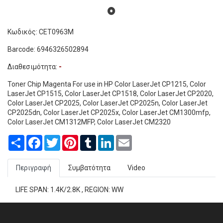
Κωδικός: CET0963M
Barcode: 6946326502894
Διαθεσιμότητα:
-
Toner Chip Magenta For use in HP Color LaserJet CP1215, Color
LaserJet CP1515, Color LaserJet CP1518, Color LaserJet CP2020,
Color LaserJet CP2025, Color LaserJet CP2025n, Color LaserJet
CP2025dn, Color LaserJet CP2025x, Color LaserJet CM1300mfp,
Color LaserJet CM1312MFP, Color LaserJet CM2320
Share
Facebook
Twitter
Pinterest
Tumblr
LinkedIn
Email
Περιγραφή
Συμβατότητα
Video
LIFE SPAN: 1.4K/2.8K , REGION: WW