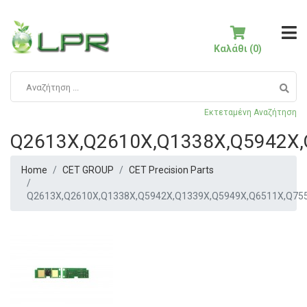
Καλάθι (0)
Εκτεταμένη Αναζήτηση
Q2613X,Q2610X,Q1338X,Q5942X
Home
CET GROUP
CET Precision Parts
Q2613X,Q2610X,Q1338X,Q5942X,Q1339X,Q5949X,Q6511X,Q75