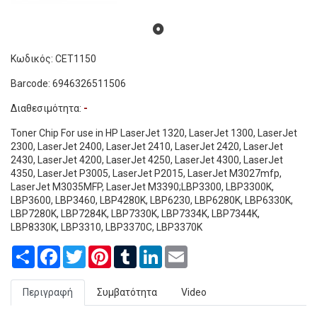
Κωδικός: CET1150
Barcode: 6946326511506
Διαθεσιμότητα:
-
Toner Chip For use in HP LaserJet 1320, LaserJet 1300, LaserJet
2300, LaserJet 2400, LaserJet 2410, LaserJet 2420, LaserJet
2430, LaserJet 4200, LaserJet 4250, LaserJet 4300, LaserJet
4350, LaserJet P3005, LaserJet P2015, LaserJet M3027mfp,
LaserJet M3035MFP, LaserJet M3390;LBP3300, LBP3300K,
LBP3600, LBP3460, LBP4280K, LBP6230, LBP6280K, LBP6330K,
LBP7280K, LBP7284K, LBP7330K, LBP7334K, LBP7344K,
LBP8330K, LBP3310, LBP3370C, LBP3370K
Share
Facebook
Twitter
Pinterest
Tumblr
LinkedIn
Email
Περιγραφή
Συμβατότητα
Video