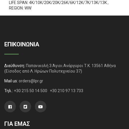
LIFE SPAN: 4K/10K/20K/20K/26K/6K/12K/7K/13K/13K ,
REGION: WW
ΕΠΙΚΟΙΝΩΝΙΑ
Διεύθυνση:
Παπανικολή 3 Άγιοι Ανάργυροι Τ.Κ. 13561 Αθήνα
(Είσοδος από Λ. Ηρώων Πολυτεχνείου 37)
Mail us:
orders@lpr.gr
Τηλ.:
+30 215 50 14 500
+30 210 97 13 733
ΓΙΑ ΕΜΑΣ