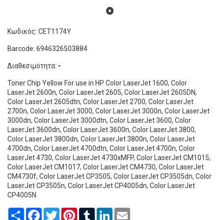
Κωδικός: CET1174Y
Barcode: 6946326503884
Διαθεσιμότητα:
-
Toner Chip Yellow For use in HP Color LaserJet 1600, Color
LaserJet 2600n, Color LaserJet 2605, Color LaserJet 2605DN,
Color LaserJet 2605dtn, Color LaserJet 2700, Color LaserJet
2700n, Color LaserJet 3000, Color LaserJet 3000n, Color LaserJet
3000dn, Color LaserJet 3000dtn, Color LaserJet 3600, Color
LaserJet 3600dn, Color LaserJet 3600n, Color LaserJet 3800,
Color LaserJet 3800dn, Color LaserJet 3800n, Color LaserJet
4700dn, Color LaserJet 4700dtn, Color LaserJet 4700n, Color
LaserJet 4730, Color LaserJet 4730xMFP, Color LaserJet CM1015,
Color LaserJet CM1017, Color LaserJet CM4730, Color LaserJet
CM4730f, Color LaserJet CP3505, Color LaserJet CP3505dn, Color
LaserJet CP3505n, Color LaserJet CP4005dn, Color LaserJet
CP4005N
Share
Facebook
Twitter
Pinterest
Tumblr
LinkedIn
Email