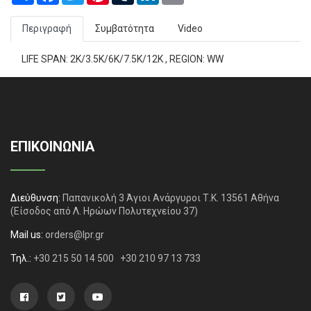
Περιγραφή
Συμβατότητα
Video
LIFE SPAN: 2K/3.5K/6K/7.5K/12K , REGION: WW
ΕΠΙΚΟΙΝΩΝΙΑ
Διεύθυνση:
Παπανικολή 3 Άγιοι Ανάργυροι Τ.Κ. 13561 Αθήνα
(Είσοδος από Λ. Ηρώων Πολυτεχνείου 37)
Mail us:
orders@lpr.gr
Τηλ.:
+30 215 50 14 500
+30 210 97 13 733