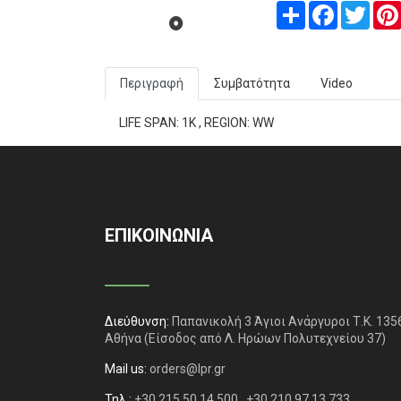
Share
Facebook
Twitt
Περιγραφή
Συμβατότητα
Video
LIFE SPAN: 1K , REGION: WW
ΕΠΙΚΟΙΝΩΝΙΑ
Διεύθυνση:
Παπανικολή 3 Άγιοι Ανάργυροι Τ.Κ. 135
Αθήνα
(Είσοδος από Λ. Ηρώων Πολυτεχνείου 37)
Mail us:
orders@lpr.gr
Τηλ.:
+30 215 50 14 500
+30 210 97 13 733