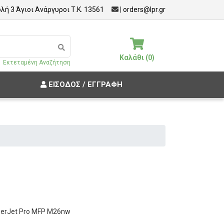
λή 3 Άγιοι Ανάργυροι Τ.Κ. 13561
|
orders@lpr.gr
Καλάθι (0)
Εκτεταμένη Αναζήτηση
ΕΊΣΟΔΟΣ / ΕΓΓΡΑΦΉ
aserJet Pro MFP M26nw