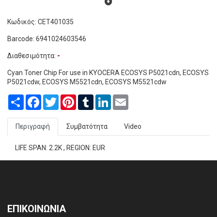
Κωδικός: CET401035
Barcode: 6941024603546
Διαθεσιμότητα:
-
Cyan Toner Chip For use in KYOCERA ECOSYS P5021cdn, ECOSYS
P5021cdw, ECOSYS M5521cdn, ECOSYS M5521cdw
Share
Facebook
Twitter
Pinterest
Tumblr
LinkedIn
Email
Περιγραφή
Συμβατότητα
Video
LIFE SPAN: 2.2K , REGION: EUR
ΕΠΙΚΟΙΝΩΝΙΑ