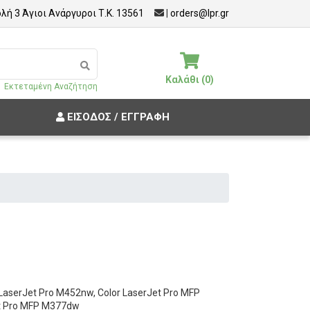
λή 3 Άγιοι Ανάργυροι Τ.Κ. 13561
|
orders@lpr.gr
Καλάθι (0)
Εκτεταμένη Αναζήτηση
ΕΊΣΟΔΟΣ / ΕΓΓΡΑΦΉ
r LaserJet Pro M452nw, Color LaserJet Pro MFP
et Pro MFP M377dw