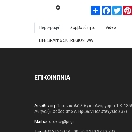
Share
Facebook
Twitt
Περιγραφή
Συμβατότητα
Video
LIFE SPAN: 6.5K , REGION: WW
ΕΠΙΚΟΙΝΩΝΙΑ
Διεύθυνση:
Παπανικολή 3 Άγιοι Ανάργυροι Τ.Κ. 135
Αθήνα
(Είσοδος από Λ. Ηρώων Πολυτεχνείου 37)
Mail us:
orders@lpr.gr
Τηλ.:
+30 215 50 14 500
+30 210 97 13 733