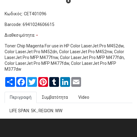
Κωδικός: CET401096
Barcode: 6941024606615
Διαθεσιμότητα:
-
Toner Chip Magenta For use in HP Color LaserJet Pro M452dw,
Color LaserJet Pro M452dn, Color LaserJet Pro M452nw, Color
LaserJet Pro MFP M477fnw, Color LaserJet Pro MFP M477fdn,
Color LaserJet Pro MFP M477fdw, Color LaserJet Pro MFP
M377dw
Share
Facebook
Twitter
Pinterest
Tumblr
LinkedIn
Email
Περιγραφή
Συμβατότητα
Video
LIFE SPAN: 5K , REGION: WW