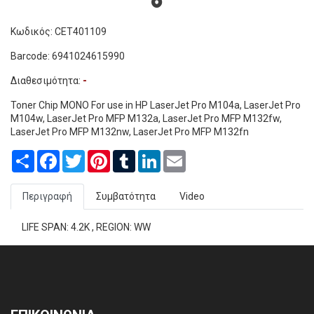
Κωδικός: CET401109
Barcode: 6941024615990
Διαθεσιμότητα:
-
Toner Chip MONO For use in HP LaserJet Pro M104a, LaserJet Pro
M104w, LaserJet Pro MFP M132a, LaserJet Pro MFP M132fw,
LaserJet Pro MFP M132nw, LaserJet Pro MFP M132fn
Share
Facebook
Twitter
Pinterest
Tumblr
LinkedIn
Email
Περιγραφή
Συμβατότητα
Video
LIFE SPAN: 4.2K , REGION: WW