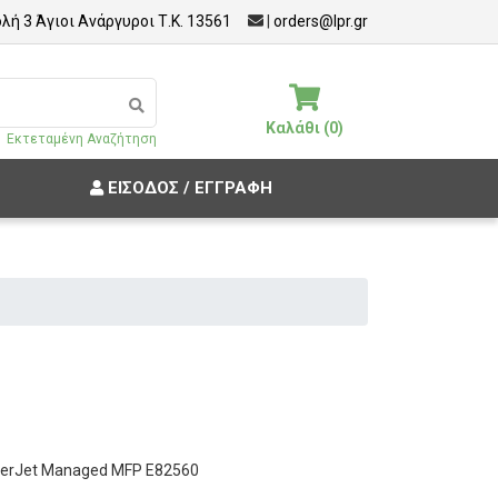
λή 3 Άγιοι Ανάργυροι Τ.Κ. 13561
|
orders@lpr.gr
Καλάθι (0)
Εκτεταμένη Αναζήτηση
ΕΊΣΟΔΟΣ / ΕΓΓΡΑΦΉ
aserJet Managed MFP E82560