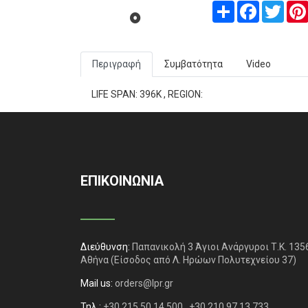
Share
Facebook
Twitt
Περιγραφή
Συμβατότητα
Video
LIFE SPAN: 396K , REGION:
ΕΠΙΚΟΙΝΩΝΙΑ
Διεύθυνση:
Παπανικολή 3 Άγιοι Ανάργυροι Τ.Κ. 135
Αθήνα
(Είσοδος από Λ. Ηρώων Πολυτεχνείου 37)
Mail us:
orders@lpr.gr
Τηλ.:
+30 215 50 14 500
+30 210 97 13 733