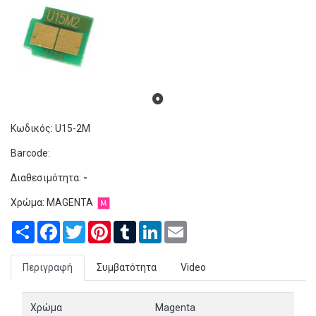
Κωδικός: U15-2M
Barcode:
Διαθεσιμότητα:
-
Χρώμα: MAGENTA
Share
Facebook
Twitter
Pinterest
Tumblr
LinkedIn
Email
Περιγραφή
Συμβατότητα
Video
Χρώμα
Magenta