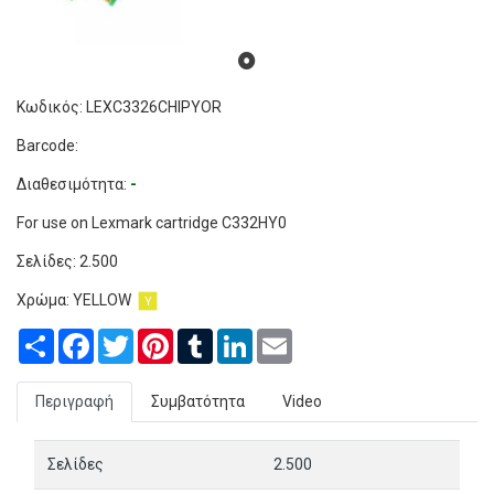
Κωδικός: LEXC3326CHIPYOR
Barcode:
Διαθεσιμότητα:
-
For use on Lexmark cartridge C332HY0
Σελίδες:
2.500
Χρώμα:
YELLOW
Share
Facebook
Twitter
Pinterest
Tumblr
LinkedIn
Email
Περιγραφή
Συμβατότητα
Video
Σελίδες
2.500