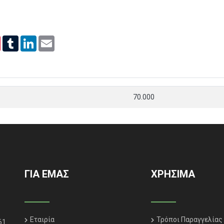
er
Pinterest
Tumblr
LinkedIn
Email
70.000
ΓΙΑ ΕΜΑΣ
ΧΡΗΣΙΜΑ
Εταιρία
Τρόποι Παραγγελίας
61