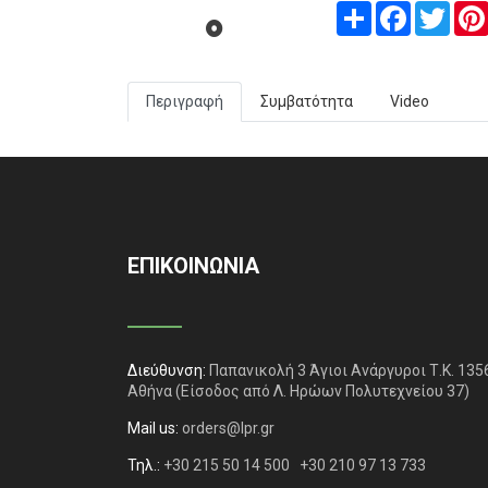
Share
Facebook
Twitt
Περιγραφή
Συμβατότητα
Video
ΕΠΙΚΟΙΝΩΝΙΑ
Διεύθυνση:
Παπανικολή 3 Άγιοι Ανάργυροι Τ.Κ. 135
Αθήνα
(Είσοδος από Λ. Ηρώων Πολυτεχνείου 37)
Mail us:
orders@lpr.gr
Τηλ.:
+30 215 50 14 500
+30 210 97 13 733