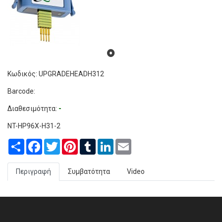
Κωδικός: UPGRADEHEADH312
Barcode:
Διαθεσιμότητα:
-
NT-HP96X-H31-2
Share
Facebook
Twitter
Pinterest
Tumblr
LinkedIn
Email
Περιγραφή
Συμβατότητα
Video