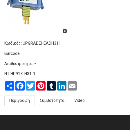
Κωδικός: UPGRADEHEADH311
Barcode:
Διαθεσιμότητα:
-
NT-HP91X-H31-1
Share
Facebook
Twitter
Pinterest
Tumblr
LinkedIn
Email
Περιγραφή
Συμβατότητα
Video