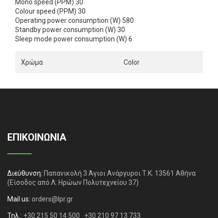
Mono speed (PPM) 30
Colour speed (PPM) 30
Operating power consumption (W) 580
Standby power consumption (W) 30
Sleep mode power consumption (W) 6
Χρώμα
Color
ΕΠΙΚΟΙΝΩΝΙΑ
Διεύθυνση:
Παπανικολή 3 Άγιοι Ανάργυροι Τ.Κ. 13561 Αθήνα
(Είσοδος από Λ. Ηρώων Πολυτεχνείου 37)
Mail us:
orders@lpr.gr
Τηλ.:
+30 215 50 14 500
+30 210 97 13 733