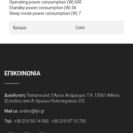
Operating power consumption (W) 600
Standby power consumption (W) 30
Sleep mode power consumption (W) 7
Χρώμα
Color
ΕΠΙΚΟΙΝΩΝΙΑ
Διεύθυνση:
Παπανικολή 3 Άγιοι Ανάργυροι Τ.Κ. 13561 Αθήνα
(Είσοδος από Λ. Ηρώων Πολυτεχνείου 37)
Mail us:
orders@lpr.gr
Τηλ.:
+30 215 50 14 500
+30 210 97 13 733