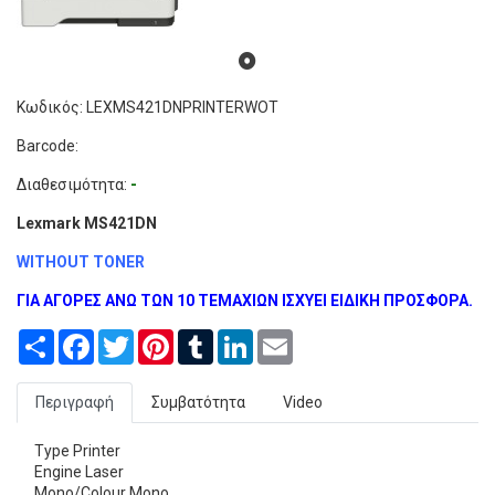
Κωδικός: LEXMS421DNPRINTERWOT
Barcode:
Διαθεσιμότητα:
-
Lexmark MS421DN
WITHOUT TONER
ΓΙΑ ΑΓΟΡΕΣ ΑΝΩ ΤΩΝ 10 ΤΕΜΑΧΙΩΝ ΙΣΧΥΕΙ ΕΙΔΙΚΗ ΠΡΟΣΦΟΡΑ.
Share
Facebook
Twitter
Pinterest
Tumblr
LinkedIn
Email
Περιγραφή
Συμβατότητα
Video
Type Printer
Engine Laser
Mono/Colour Mono