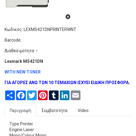
Κωδικός: LEXMS421DNPRINTERWNT
Barcode:
Διαθεσιμότητα:
-
Lexmark MS421DN
WITH NEW TONER
ΓΙΑ ΑΓΟΡΕΣ ΑΝΩ ΤΩΝ 10 ΤΕΜΑΧΙΩΝ ΙΣΧΥΕΙ ΕΙΔΙΚΗ ΠΡΟΣΦΟΡΑ.
Share
Facebook
Twitter
Pinterest
Tumblr
LinkedIn
Email
Περιγραφή
Συμβατότητα
Video
Type Printer
Engine Laser
Mono/Colour Mono