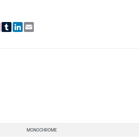
er
Pinterest
Tumblr
LinkedIn
Email
MONOCHROME