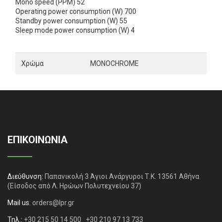
Mono speed (PPM) 52
Operating power consumption (W) 700
Standby power consumption (W) 55
Sleep mode power consumption (W) 4
Χρώμα
MONOCHROME
ΕΠΙΚΟΙΝΩΝΙΑ
Διεύθυνση:
Παπανικολή 3 Άγιοι Ανάργυροι Τ.Κ. 13561 Αθήνα
(Είσοδος από Λ. Ηρώων Πολυτεχνείου 37)
Mail us:
orders@lpr.gr
Τηλ.:
+30 215 50 14 500
+30 210 97 13 733