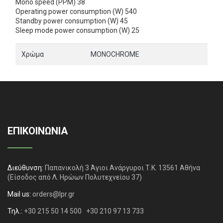
Mono speed (PPM) 38
Operating power consumption (W) 540
Standby power consumption (W) 45
Sleep mode power consumption (W) 25
Χρώμα
MONOCHROME
ΕΠΙΚΟΙΝΩΝΙΑ
Διεύθυνση:
Παπανικολή 3 Άγιοι Ανάργυροι Τ.Κ. 13561 Αθήνα
(Είσοδος από Λ. Ηρώων Πολυτεχνείου 37)
Mail us:
orders@lpr.gr
Τηλ.:
+30 215 50 14 500
+30 210 97 13 733