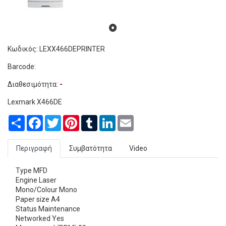
Κωδικός: LEXX466DΕPRINTER
Barcode:
Διαθεσιμότητα:
-
Lexmark X466DE
Share
Facebook
Twitter
Pinterest
Tumblr
LinkedIn
Email
Περιγραφή
Συμβατότητα
Video
Type MFD
Engine Laser
Mono/Colour Mono
Paper size A4
Status Maintenance
Networked Yes