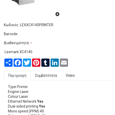
Κωδικός: LEXXC4140PRINTER
Barcode:
Διαθεσιμότητα:
-
Lexmark XC4140
Share
Facebook
Twitter
Pinterest
Tumblr
LinkedIn
Email
Περιγραφή
Συμβατότητα
Video
Type Printer
Engine Laser
Colour Laser
Ethernet Network
Yes
Dual-sided printing
Yes
Mono speed (PPM) 40