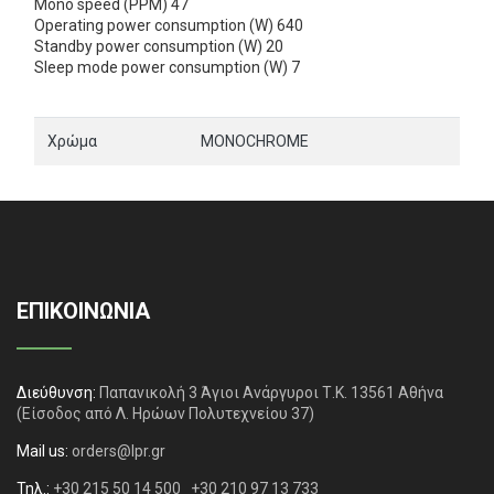
Mono speed (PPM) 47
Operating power consumption (W) 640
Standby power consumption (W) 20
Sleep mode power consumption (W) 7
Χρώμα
MONOCHROME
ΕΠΙΚΟΙΝΩΝΙΑ
Διεύθυνση:
Παπανικολή 3 Άγιοι Ανάργυροι Τ.Κ. 13561 Αθήνα
(Είσοδος από Λ. Ηρώων Πολυτεχνείου 37)
Mail us:
orders@lpr.gr
Τηλ.:
+30 215 50 14 500
+30 210 97 13 733