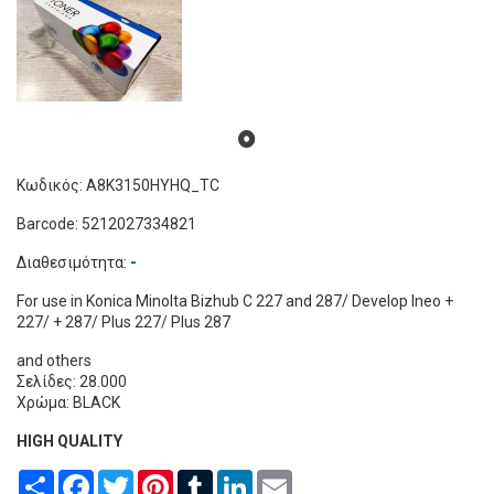
Κωδικός: A8K3150HYHQ_TC
Barcode: 5212027334821
Διαθεσιμότητα:
-
For use in Konica Minolta Bizhub C 227 and 287/ Develop Ineo +
227/ + 287/ Plus 227/ Plus 287
and others
Σελίδες: 28.000
Χρώμα: BLACK
HIGH QUALITY
Share
Facebook
Twitter
Pinterest
Tumblr
LinkedIn
Email