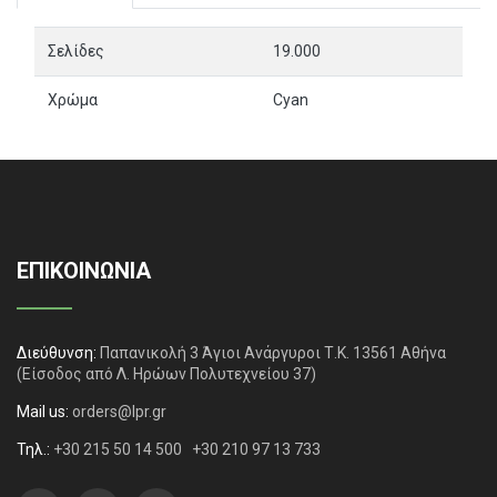
Σελίδες
19.000
Χρώμα
Cyan
ΕΠΙΚΟΙΝΩΝΙΑ
Διεύθυνση:
Παπανικολή 3 Άγιοι Ανάργυροι Τ.Κ. 13561 Αθήνα
(Είσοδος από Λ. Ηρώων Πολυτεχνείου 37)
Mail us:
orders@lpr.gr
Τηλ.:
+30 215 50 14 500
+30 210 97 13 733