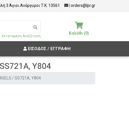
λή 3 Άγιοι Ανάργυροι Τ.Κ. 13561
|
orders@lpr.gr
Καλάθι (0)
Εκτεταμένη Αναζήτηση
ΕΊΣΟΔΟΣ / ΕΓΓΡΑΦΉ
 SS721A, Y804
04SELS / SS721A, Y804