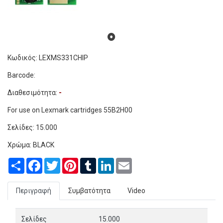
Κωδικός: LEXMS331CHIP
Barcode:
Διαθεσιμότητα:
-
For use on Lexmark cartridges 55B2H00
Σελίδες: 15.0
00
Χρώμα: BLACK
Share
Facebook
Twitter
Pinterest
Tumblr
LinkedIn
Email
Περιγραφή
Συμβατότητα
Video
Σελίδες
15.000