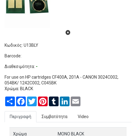
Κωδικός: U13BLY
Barcode:
Διαθεσιμότητα:
-
For use on HP cartridges CF400Α, 201Α - CANON 3024C002,
054BK/ 1242C002, C045BK
Χρώμα: BLACK
Share
Facebook
Twitter
Pinterest
Tumblr
LinkedIn
Email
Περιγραφή
Συμβατότητα
Video
Χρώμα
MONO BLACK