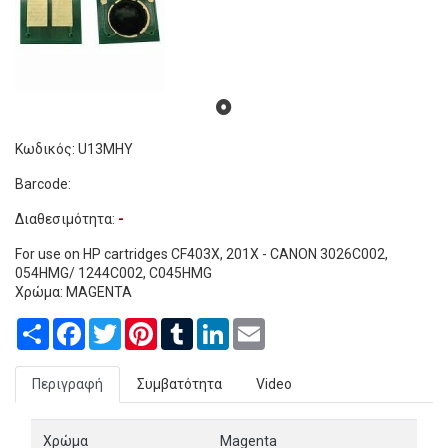
Κωδικός: U13MHY
Barcode:
Διαθεσιμότητα:
-
For use on HP cartridges CF403X, 201X - CANON 3026C002,
054HMG/ 1244C002, C045HMG
Χρώμα: MAGENTA
Share
Facebook
Twitter
Pinterest
Tumblr
LinkedIn
Email
Περιγραφή
Συμβατότητα
Video
Χρώμα
Magenta