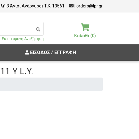
λή 3 Άγιοι Ανάργυροι Τ.Κ. 13561
|
orders@lpr.gr
Καλάθι (0)
Εκτεταμένη Αναζήτηση
ΕΊΣΟΔΟΣ / ΕΓΓΡΑΦΉ
11 Υ L.Y.