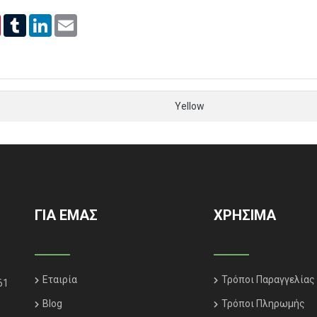
er
Pinterest
Tumblr
LinkedIn
Email
Yellow
ΓΙΑ ΕΜΑΣ
ΧΡΗΣΙΜΑ
Εταιρία
Τρόποι Παραγγελίας
61
Blog
Τρόποι Πληρωμής