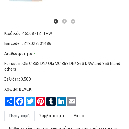
Κωδικός: 46508712_TRW
Barcode: 5212027331486
Διαθεσιμότητα:
-
For use in Oki C 332 DN/ Oki MC 363 DN/ 363 DNW and 363 N and
others
Σελίδες: 3.500
Χρώμα: BLACK
Share
Facebook
Twitter
Pinterest
Tumblr
LinkedIn
Email
Περιγραφή
Συμβατότητα
Video
Η Wanax είναι μια κορυφαία μάρκα που σας υπόσχεται μια