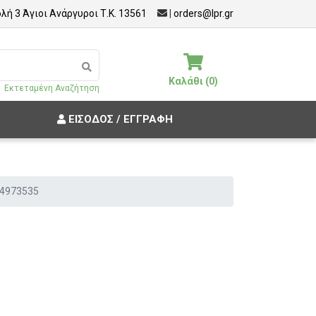
λή 3 Άγιοι Ανάργυροι Τ.Κ. 13561
|
orders@lpr.gr
Καλάθι (0)
Εκτεταμένη Αναζήτηση
ΕΊΣΟΔΟΣ / ΕΓΓΡΑΦΉ
44973535