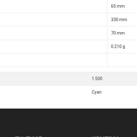
65 mm
330 mm
70 mm
0.210 g
1.500
Cyan