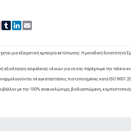
er
Pinterest
Tumblr
LinkedIn
Email
χεται μια εξαιρετική εμπειρία εκτύπωσης. Η μοναδική δυνατότητα Έ
ή αξιολόγηση ασφάλειας υλικών για να σας παρέχουμε την τέλεια εν
αρμολογούνται σε εγκαταστάσεις πιστοποιημένες κατά ISO 9001:20
εριβάλλον με την 100% ανακυκλώσιμη, βιοδιασπώμενη, κομποστοποιή