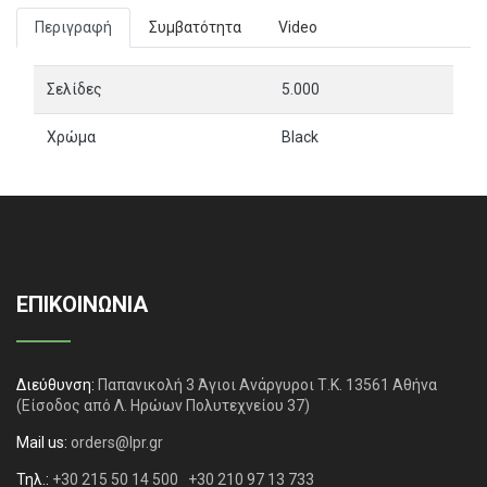
Περιγραφή
Συμβατότητα
Video
Σελίδες
5.000
Χρώμα
Black
ΕΠΙΚΟΙΝΩΝΙΑ
Διεύθυνση:
Παπανικολή 3 Άγιοι Ανάργυροι Τ.Κ. 13561 Αθήνα
(Είσοδος από Λ. Ηρώων Πολυτεχνείου 37)
Mail us:
orders@lpr.gr
Τηλ.:
+30 215 50 14 500
+30 210 97 13 733