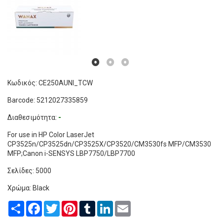
Κωδικός: CE250AUNI_TCW
Barcode: 5212027335859
Διαθεσιμότητα:
-
For use in HP Color LaserJet
CP3525n/CP3525dn/CP3525X/CP3520/CM3530fs MFP/CM3530
MFP;Canon i-SENSYS LBP7750/LBP7700
Σελίδες: 5000
Χρώμα: Black
Share
Facebook
Twitter
Pinterest
Tumblr
LinkedIn
Email