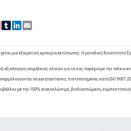
er
Pinterest
Tumblr
LinkedIn
Email
χεται μια εξαιρετική εμπειρία εκτύπωσης. Η μοναδική δυνατότητα Έ
ή αξιολόγηση ασφάλειας υλικών για να σας παρέχουμε την τέλεια εν
αρμολογούνται σε εγκαταστάσεις πιστοποιημένες κατά ISO 9001:20
εριβάλλον με την 100% ανακυκλώσιμη, βιοδιασπώμενη, κομποστοποιή