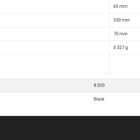
65 mm
330 mm
70 mm
0.327 g
8.000
Black