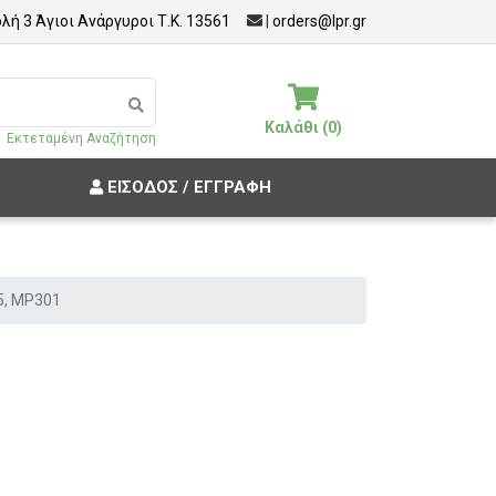
λή 3 Άγιοι Ανάργυροι Τ.Κ. 13561
|
orders@lpr.gr
Καλάθι (0)
Εκτεταμένη Αναζήτηση
ΕΊΣΟΔΟΣ / ΕΓΓΡΑΦΉ
5, MP301