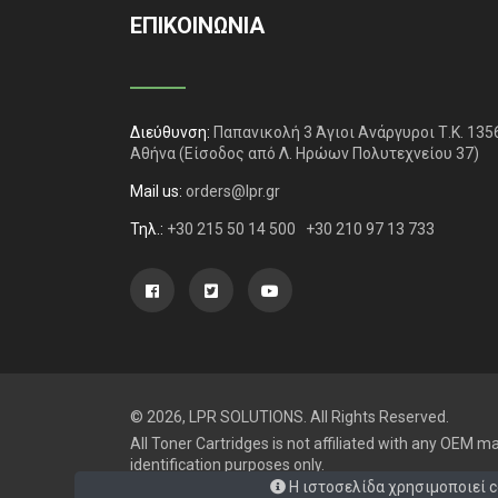
ΕΠΙΚΟΙΝΩΝΙΑ
Διεύθυνση:
Παπανικολή 3 Άγιοι Ανάργυροι Τ.Κ. 135
Αθήνα
(Είσοδος από Λ. Ηρώων Πολυτεχνείου 37)
Mail us:
orders@lpr.gr
Τηλ.:
+30 215 50 14 500
+30 210 97 13 733
© 2026, LPR SOLUTIONS. All Rights Reserved.
All Toner Cartridges is not affiliated with any OEM
identification purposes only.
Η ιστοσελίδα χρησιμοποιεί c