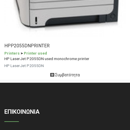
HPP2055DNPRINTER
Printers
>
Printer used
HP LaserJet P2055DN used monochrome printer
HP LaserJet P2055DN
Συμβατότητα
ΕΠΙΚΟΙΝΩΝΙΑ