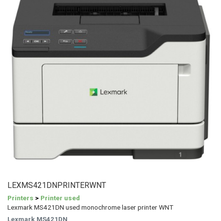
LEXMS421DNPRINTERWNT
Printers
>
Printer used
Lexmark MS421DN used monochrome laser printer WNT
Lexmark MS421DN