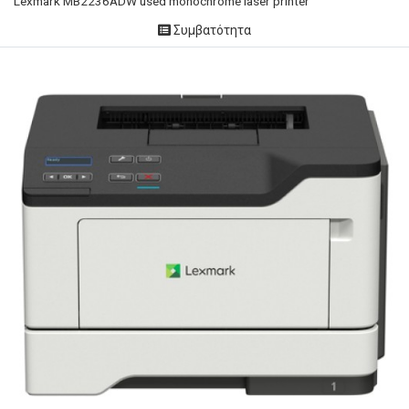
Lexmark MΒ2236ADW used monochrome laser printer
Συμβατότητα