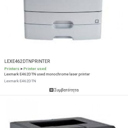
LEXE462DTNPRINTER
Printers
>
Printer used
Lexmark E462DTN used monochrome laser printer
Lexmark E462DTN
Συμβατότητα