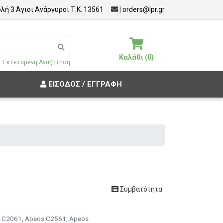
λή 3 Άγιοι Ανάργυροι Τ.Κ. 13561
|
orders@lpr.gr
Καλάθι (0)
Εκτεταμένη Αναζήτηση
ΕΊΣΟΔΟΣ / ΕΓΓΡΑΦΉ
Συμβατότητα
os C2061, Apeos C2561, Apeos