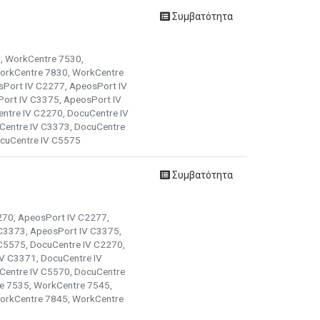
Συμβατότητα
5, WorkCentre 7530,
orkCentre 7830, WorkCentre
Port IV C2277, ApeosPort IV
ort IV C3375, ApeosPort IV
ntre IV C2270, DocuCentre IV
Centre IV C3373, DocuCentre
ocuCentre IV C5575
Συμβατότητα
2270, ApeosPort IV C2277,
C3373, ApeosPort IV C3375,
C5575, DocuCentre IV C2270,
V C3371, DocuCentre IV
Centre IV C5570, DocuCentre
e 7535, WorkCentre 7545,
orkCentre 7845, WorkCentre