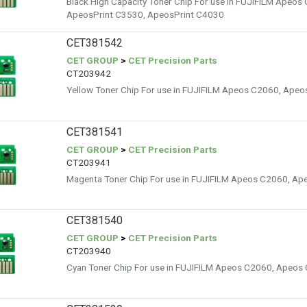
Black High Capacity Toner Chip For use in FUJIFILM Apeo
ApeosPrint C3530, ApeosPrint C4030
CET381542
CET GROUP
>
CET Precision Parts
CT203942
Yellow Toner Chip For use in FUJIFILM Apeos C2060, Ape
CET381541
CET GROUP
>
CET Precision Parts
CT203941
Magenta Toner Chip For use in FUJIFILM Apeos C2060, A
CET381540
CET GROUP
>
CET Precision Parts
CT203940
Cyan Toner Chip For use in FUJIFILM Apeos C2060, Apeo