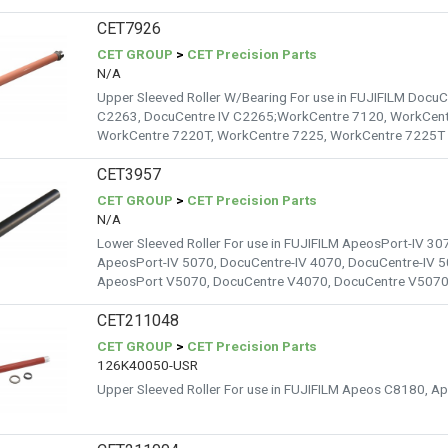
CET7926
CET GROUP
>
CET Precision Parts
N/A
Upper Sleeved Roller W/Bearing For use in FUJIFILM DocuC
C2263, DocuCentre IV C2265;WorkCentre 7120, WorkCent
WorkCentre 7220T, WorkCentre 7225, WorkCentre 7225T
CET3957
CET GROUP
>
CET Precision Parts
N/A
Lower Sleeved Roller For use in FUJIFILM ApeosPort-IV 30
ApeosPort-IV 5070, DocuCentre-IV 4070, DocuCentre-IV 
ApeosPort V5070, DocuCentre V4070, DocuCentre V507
CET211048
CET GROUP
>
CET Precision Parts
126K40050-USR
Upper Sleeved Roller For use in FUJIFILM Apeos C8180, 