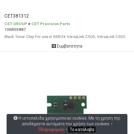
CET381312
CET GROUP
>
CET Precision Parts
106R03887
Black Toner Chip For use in XEROX VersaLink C500, VersaLink C505
Συμβατότητα
Η ιστοσελίδα χρησιμοποιεί cookies. Με τη χρήση της
αποδέχεστε αυτόματα την χρήση των cookies. •
Πληροφορίες
•
Το κατάλαβα