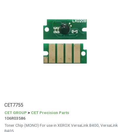
CET7755
CET GROUP
>
CET Precision Parts
106R03586
Toner Chip (MONO) For use in XEROX VersaLink B400, VersaLink
B405