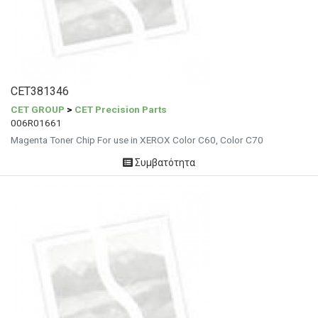
CET381346
CET GROUP
>
CET Precision Parts
006R01661
Magenta Toner Chip For use in XEROX Color C60, Color C70
Συμβατότητα