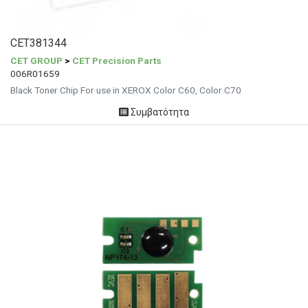
CET381344
CET GROUP
>
CET Precision Parts
006R01659
Black Toner Chip For use in XEROX Color C60, Color C70
Συμβατότητα