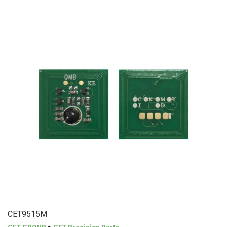
CET9515M
CET GROUP
>
CET Precision Parts