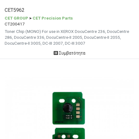
CET5962
CET GROUP
>
CET Precision Parts
CT200417
Toner Chip (MONO) For use in XEROX DocuCentre 236, DocuCentre
286, DocuCentre 336, DocuCentre-II 2005, DocuCentre-II 2055,
DocuCentre-II 3005, DC-III 2007, DC-III 3007
Συμβατότητα