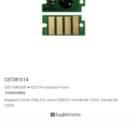
CET381314
CET GROUP
>
CET Precision Parts
106R03885
Magenta Toner Chip For use in XEROX VersaLink C500, VersaLink
C505
Συμβατότητα