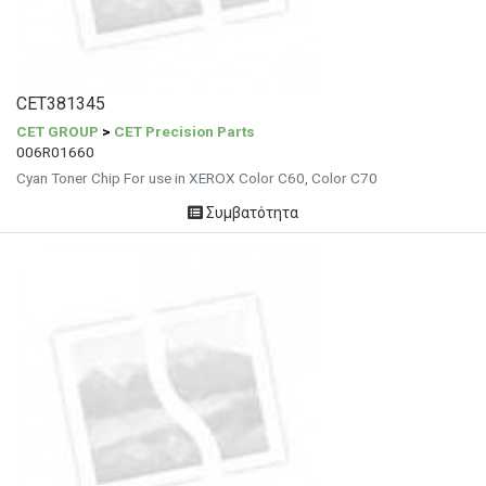
CET381345
CET GROUP
>
CET Precision Parts
006R01660
Cyan Toner Chip For use in XEROX Color C60, Color C70
Συμβατότητα