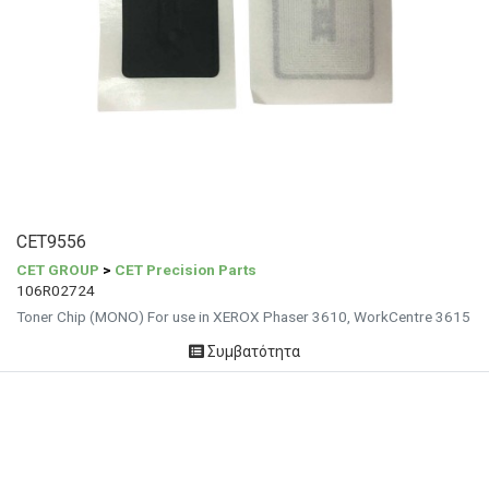
CET9556
CET GROUP
>
CET Precision Parts
106R02724
Toner Chip (MONO) For use in XEROX Phaser 3610, WorkCentre 3615
Συμβατότητα