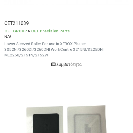
CET211039
CET GROUP
>
CET Precision Parts
N/A
Lower Sleeved Roller For use in XEROX Phaser
3052NI/3260DI/3260DNI WorkCentre 3215NI/3225DNI
ML2250/2151N/2152W
Συμβατότητα