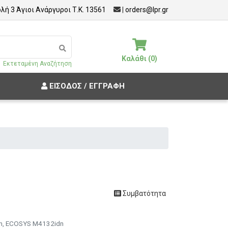
λή 3 Άγιοι Ανάργυροι Τ.Κ. 13561
|
orders@lpr.gr
Καλάθι (0)
Εκτεταμένη Αναζήτηση
ΕΊΣΟΔΟΣ / ΕΓΓΡΑΦΉ
Συμβατότητα
dn, ECOSYS M4132idn