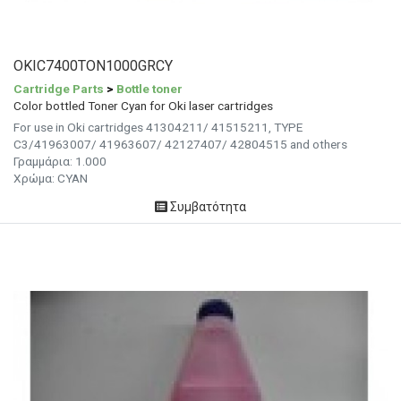
OKIC7400TON1000GRCY
Cartridge Parts
>
Bottle toner
Color bottled Toner Cyan for Oki laser cartridges
For use in Oki cartridges 41304211/ 41515211, TYPE
C3/41963007/ 41963607/ 42127407/ 42804515 and others
Γραμμάρια: 1.000
Χρώμα:
CYAN
Συμβατότητα