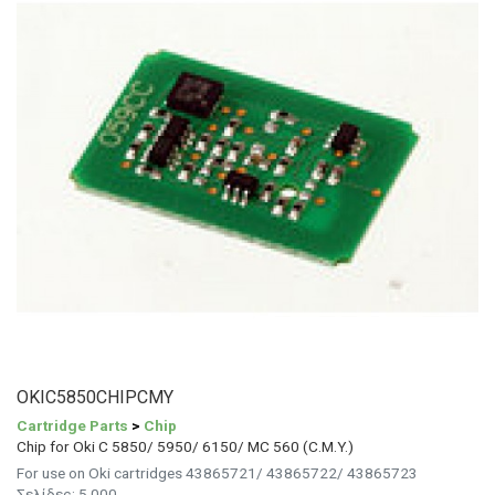
OKIC5850CHIPCMY
Cartridge Parts
>
Chip
Chip for Oki C 5850/ 5950/ 6150/ MC 560 (C.M.Y.)
For use on Oki cartridges 43865721/ 43865722/ 43865723
Σελίδες: 5.000