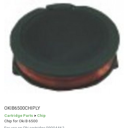
OKIB6500CHIPLY
Cartridge Parts
>
Chip
Chip for Oki B 6500
For use on Oki cartridge 09004462