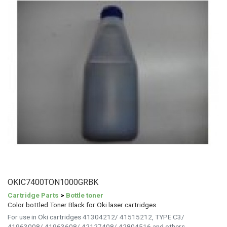
OKIC7400TON1000GRBK
Cartridge Parts
>
Bottle toner
Color bottled Toner Black for Oki laser cartridges
For use in Oki cartridges 41304212/ 41515212, TYPE C3/
41963008/ 41963608/ 42127408/ 42804516 and others