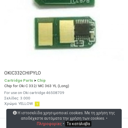
OKIC332CHIPYLO
Cartridge Parts
>
Chip
Chip for Oki C 332/ MC 363 YL (Long)
For use on Oki cartridge 46508709
Σελίδες:
3.000
Χρώμα:
YELLOW
Συμβατότητα
Η ιστοσελίδα χρησιμοποιεί cookies. Με τη χρήση της
αποδέχεστε αυτόματα την χρήση των cookies. •
Πληροφορίες
•
Το κατάλαβα