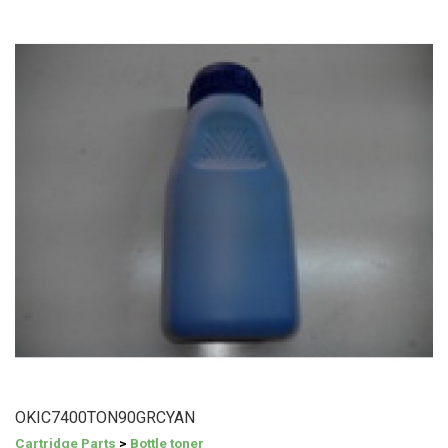
OKIC7400TON90GRCYAN
Cartridge Parts
>
Bottle toner