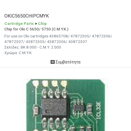
OKIC5650CHIPCMYK
Cartridge Parts
>
Chip
Chip for Oki C 5650/ 5750 (C.M.Y.K.)
For use on Oki cartridges 43865708/ 47872305/ 47872306/
47872307/ 43872305/ 43872306/ 43872307
Σελίδες: BK 8.000 - C.M.Y. 2.000
Χρώμα:
C.M.Y.K.
Συμβατότητα