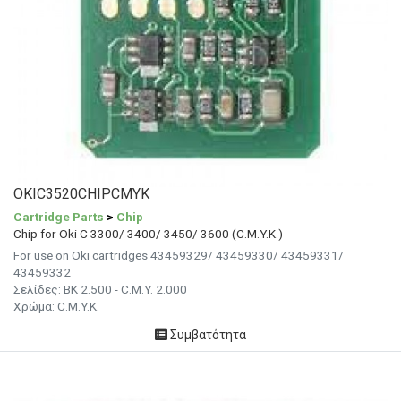
OKIC3520CHIPCMYK
Cartridge Parts
>
Chip
Chip for Oki C 3300/ 3400/ 3450/ 3600 (C.M.Y.K.)
For use on Oki cartridges 43459329/ 43459330/ 43459331/
43459332
Σελίδες: BK 2.500 - C.M.Y. 2.000
Χρώμα: C.M.Y.K.
Συμβατότητα