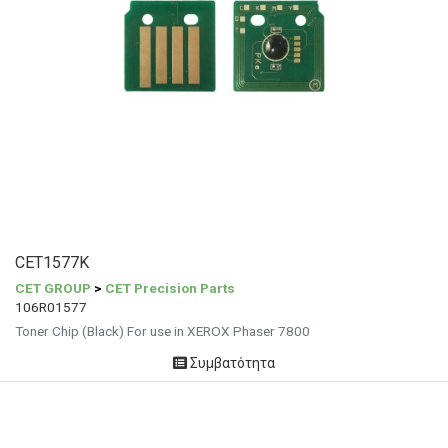
CET1577K
CET GROUP
>
CET Precision Parts
106R01577
Toner Chip (Black) For use in XEROX Phaser 7800
Συμβατότητα