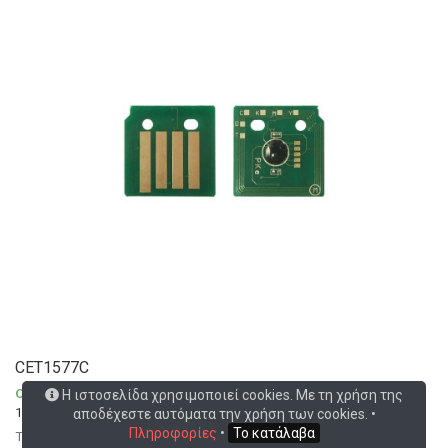
CET1577C
CET GROUP
>
CET Precision Parts
Η ιστοσελίδα χρησιμοποιεί cookies. Με τη χρήση της
106R01574
αποδέχεστε αυτόματα την χρήση των cookies. •
Πληροφορίες
•
Το κατάλαβα
Toner Chip (Cyan) For use in XEROX Phaser 7800