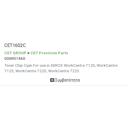
CET1602C
CET GROUP
>
CET Precision Parts
006R01460
Toner Chip Cyan For use in XEROX WorkCentre 7120, WorkCentre
7125, WorkCentre 7220, WorkCentre 7225
Συμβατότητα