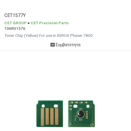
CET1577Y
CET GROUP
>
CET Precision Parts
106R01576
Toner Chip (Yellow) For use in XEROX Phaser 7800
Συμβατότητα